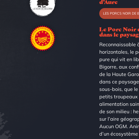
d’Aure
LES PORCS NOIR DE 
Le Porc Noir 
dans le paysa
Reconnaissable à 
horizontales, le 
pure qui vit en lib
Bigorre, aux con
de la Haute Garo
dans ce paysage 
sous-bois, que le
petits troupeaux 
alimentation sain
de son milieu : he
sur l’aire géogra
Aucun OGM. Animal
d’un écosystème qu