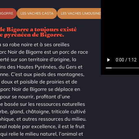
BIGORRE
LES VACHES CASTA
LES VACHES LIMOUSINES
de Bigorre a toujours existé
ge pyrénéen de Bigorre.
sa robe noire et à ses oreilles
porc Noir de Bigorre est un porc de race
erté sur son territoire d’origine, la
fins des Hautes Pyrénées, du Gers et
nne. C’est aux pieds des montagnes,
doux et paisible de prairies et de
 porc Noir de Bigorre se déplace en
pour se nourrir, profitant d’une
e basée sur les ressources naturelles
rbe, gland, châtaigne, triticale cultivé
phique, et autres ressources du milieu.
 noble par excellence, il est le fruit
i relie le milieu naturel, l’animal et